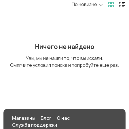
По новизне
Коляски
Кормление и питание
Купание
Обустройство
Ничего не найдено
детской
Увы, мы не нашли то, что вы искали.
Смягчите условия поиска и попробуйте еще раз.
Подгузники и горшки
Радио- и видеоняни
Товары для мам
Товары для учебы
Магазины
Блог
О нас
Служба поддержки