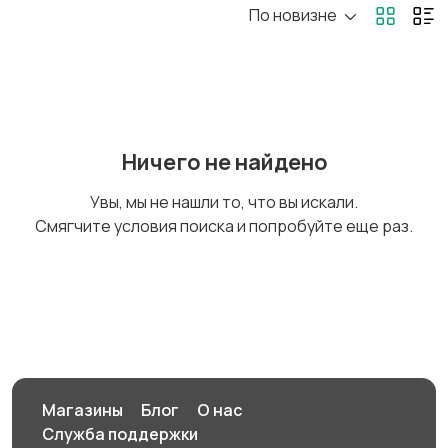
По новизне
Бытовая химия
Оформление
интерьера
Канцелярия
Посуда
Ничего не найдено
Увы, мы не нашли то, что вы искали.
Смягчите условия поиска и попробуйте еще раз.
Охрана и
Подставки и тумбы
сигнализации
Посуда
Растения и семена
Магазины
Блог
О нас
Служба поддержки