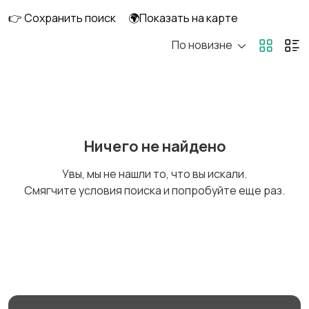
👉 Сохранить поиск
🌍Показать на карте
По новизне
Оргтехника и
Сетевое
расходники
оборудование
Мультимедиа
Накопители данных и
Ничего не найдено
картридеры
Увы, мы не нашли то, что вы искали.
Смягчите условия поиска и попробуйте еще раз.
Программное
Рули, джойстики,
обеспечение
геймпады
Комплектующие и
Аксессуары
запчасти