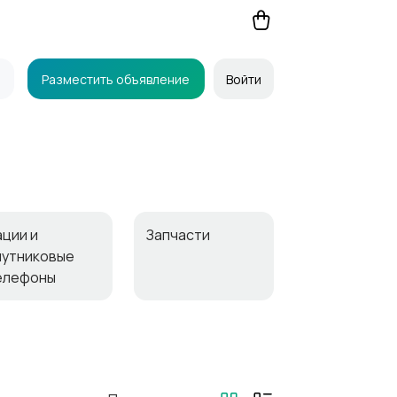
Разместить объявление
Войти
ации и
Запчасти
путниковые
елефоны