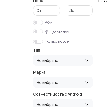
Цена
👉 С
🔥Хит
📦С доставкой
Только новое
Тип
Не выбрано
Марка
Не выбрано
Совместимость с Android
Не выбрано