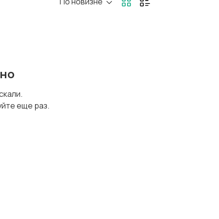
По новизне
ено
искали.
уйте еще раз.