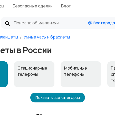
фы
Безопасные сделки
Блог
Все города
планшеты
Умные часы и браслеты
еты в России
Стационарные
Мобильные
Р
телефоны
телефоны
с
т
Чехлы
Аксессуары
Показать все категории