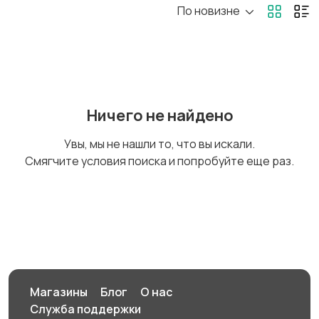
По новизне
Стройматериалы
Электроника
инструменты
Детские товары
Мода и стиль
Ничего не найдено
Увы, мы не нашли то, что вы искали.
Смягчите условия поиска и попробуйте еще раз.
Для дома и дачи
Образ жизни
Животные
Для Бизнеса
Магазины
Блог
О нас
Служба поддержки