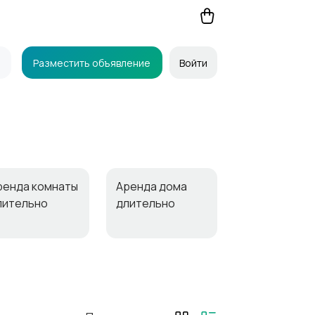
Разместить объявление
Войти
ренда комнаты
Аренда дома
лительно
длительно
рочие
Продажа
троения
квартиры