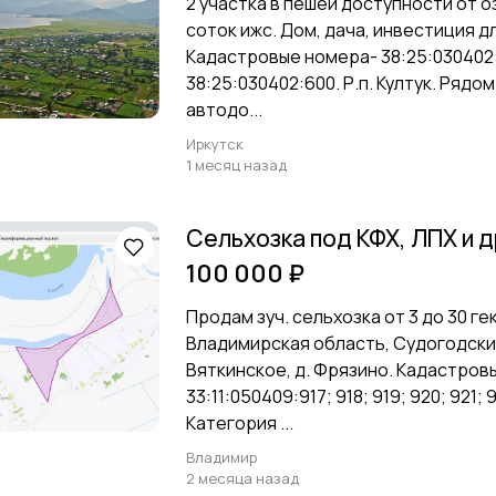
2 участка в пешей доступности от о
соток ижс. Дом, дача, инвестиция д
Кадастровые номера- 38:25:030402:
38:25:030402:600. Р.п. Култук. Рядо
автодо...
Иркутск
1 месяц назад
Сельхозка под КФХ, ЛПХ и 
100 000 ₽
Продам зуч. сельхозка от 3 до 30 ге
Владимирская область, Судогодский 
Вяткинское, д. Фрязино. Кадастров
33:11:050409:917; 918; 919; 920; 921; 
Категория ...
Владимир
2 месяца назад