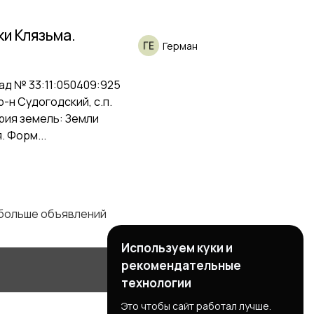
ки Клязьма.
Герман
ад № 33:11:050409:925
-н Судогодский, с.п.
ория земель: Земли
 Форм...
 больше объявлений
Используем куки и
рекомендательные
технологии
Это чтобы сайт работал лучше.