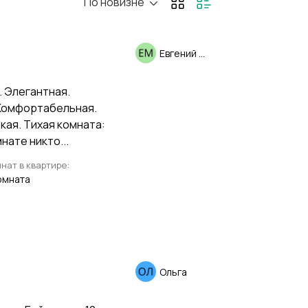
По новизне
Евгений Михайличенко
. Элегантная.
 Комфортабельная.
кая. Тихая комната:
мнате никто...
нат в квартире:
омната
Ольга