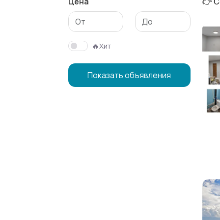
Цена
👉 С
🔥Хит
Показать объявления