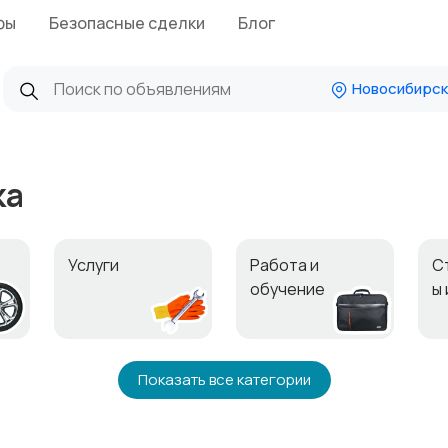
фы
Безопасные сделки
Блог
Новосибирск
ка
Услуги
Работа и
С
обучение
ы
Для дома и дачи
Образ жизни
Ж
Показать все категории