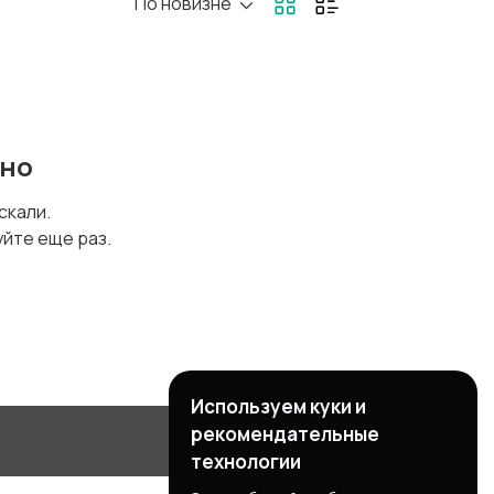
По новизне
ено
искали.
уйте еще раз.
Используем куки и
рекомендательные
технологии