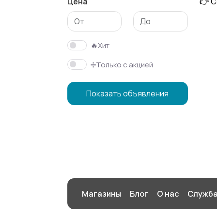
Цена
👉 С
Спорт и отдых
Красота и
здоровье
🔥Хит
➗Только с акцией
Показать объявления
Магазины
Блог
О нас
Служба