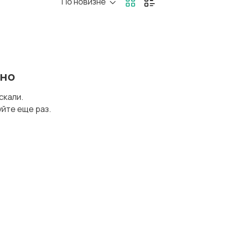
По новизне
еревозки,
Продажи
лад, закупки
ено
трахование
Строительство
и ремонт
искали.
уйте еще раз.
риспруденция