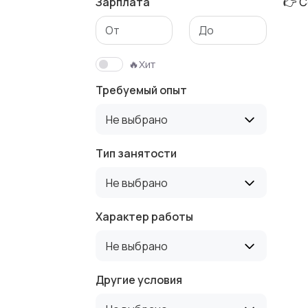
Зарплата
👉 С
Медицина
Начало карье
🔥Хит
Требуемый опыт
Производство
Рестораны и
Не выбрано
общепит
Тип занятости
Не выбрано
Туризм и
Управление
гостиницы
недвижимост
Характер работы
Не выбрано
Другие условия