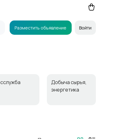
Разместить объявление
Войти
осслужба
Добыча сырья,
энергетика
агазины
Маркетинг и
реклама