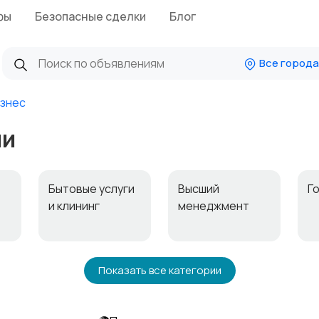
фы
Безопасные сделки
Блог
Все города
знес
ии
ь
Бытовые услуги
Высший
Г
и клининг
менеджмент
и
Информационны
Искусство и
М
Показать все категории
е технологии
развлечения