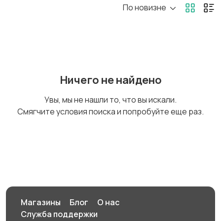
По новизне
Госслужба
Добыча сырья,
энергетика
Домашний персонал
Издательства и СМИ
Ничего не найдено
Увы, мы не нашли то, что вы искали.
Смягчите условия поиска и попробуйте еще раз.
Информационные
Искусство и
технологии
развлечения
Магазины
Маркетинг и реклама
Магазины
Блог
О нас
Служба поддержки