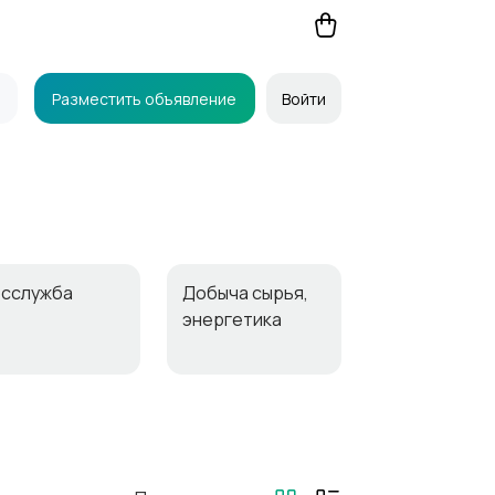
Разместить объявление
Войти
осслужба
Добыча сырья,
энергетика
агазины
Маркетинг и
реклама