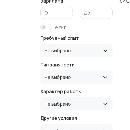
Зарплата
👉 С
Медицина
Начало карье
🔥Хит
Требуемый опыт
Производство
Рестораны и
Не выбрано
общепит
Тип занятости
Не выбрано
Туризм и
Управление
гостиницы
недвижимост
Характер работы
Не выбрано
Другие условия