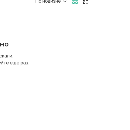
По новизне
еревозки,
Продажи
лад, закупки
ено
трахование
Строительство
и ремонт
искали.
уйте еще раз.
риспруденция