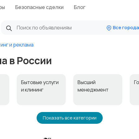
фы
Безопасные сделки
Блог
Все города
инг и реклама
а в России
ь
Бытовые услуги
Высший
Г
и клининг
менеджмент
и
Информационны
Искусство и
М
Показать все категории
е технологии
развлечения