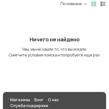
По новизне
Госслужба
Добыча сырья,
энергетика
Домашний персонал
Издательства и СМИ
Ничего не найдено
Увы, мы не нашли то, что вы искали.
Смягчите условия поиска и попробуйте еще раз.
Информационные
Искусство и
технологии
развлечения
Магазины
Маркетинг и реклама
Магазины
Блог
О нас
Служба поддержки