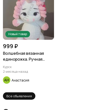
Новый товар
999 ₽
Волшебная вязанная
единорожка. Ручная
работа
Курск
2 месяца назад
Анастасия
Все объявления