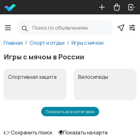
Главная
Спорт и отдых
Игры с мячом
Игры с мячом в России
Спортивная защита
Велосипеды
Показать все категории
Ролики и
Самокаты и
скейтбординг
гироскутеры
👉 Сохранить поиск
🌍Показать на карте