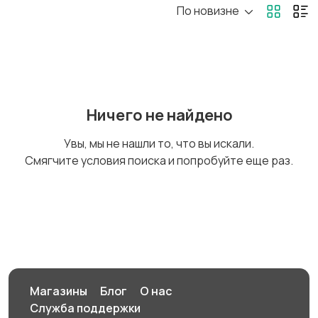
По новизне
Бильярд и боулинг
Водные виды спорта
Единоборства
Зимние виды спорта
Ничего не найдено
Увы, мы не нашли то, что вы искали.
Смягчите условия поиска и попробуйте еще раз.
Игры с мячом
Охота и рыбалка
Туризм и отдых на
Теннис, бадминтон,
природе
дартс
Магазины
Блог
О нас
Служба поддержки