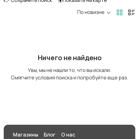
👉 Сохранить поиск
🌍Показать на карте
По новизне
Аксессуары и
Аудио и видео
инструменты
Противоугонные
Багажные системы и
Ничего не найдено
устройства
прицепы
Увы, мы не нашли то, что вы искали.
Смягчите условия поиска и попробуйте еще раз.
Мотоэкипировка
Другое
Магазины
Блог
О нас