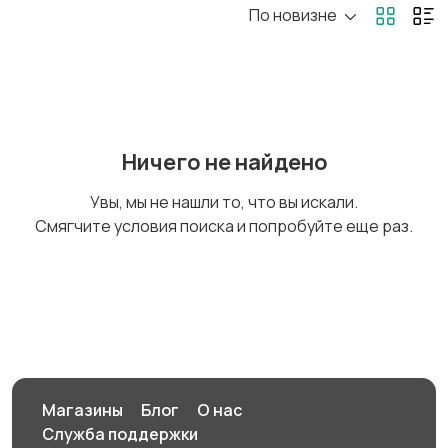
По новизне
Ремонт и
Компьютерные услуги
строительство
3
Деловые услуги
Уборка
2
Ничего не найдено
Увы, мы не нашли то, что вы искали.
Смягчите условия поиска и попробуйте еще раз.
Автоуслуги
Ремонт техники
Организация
Фото- и видеосъемка
праздников
Магазины
Блог
О нас
Служба поддержки