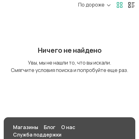
По дороже
Игровые приставки
Игры для приставок и
ПК
Книги и журналы
Коллекционирование
Ничего не найдено
Увы, мы не нашли то, что вы искали.
Смягчите условия поиска и попробуйте еще раз.
Материалы для
Музыка
творчества
Музыкальные
Настольные игры
инструменты
Магазины
Блог
О нас
Служба поддержки