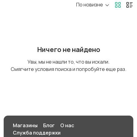
По новизне
Стройматериалы
Электроника
инструменты
Детские товары
Мода и стиль
Ничего не найдено
Увы, мы не нашли то, что вы искали.
Смягчите условия поиска и попробуйте еще раз.
Для дома и дачи
Образ жизни
Животные
Для Бизнеса
Магазины
Блог
О нас
Служба поддержки