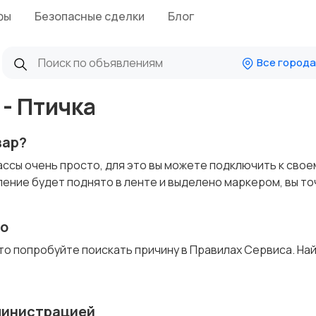
фы
Безопасные сделки
Блог
Все города
- Птичка
вар?
ссы очень просто, для это вы можете подключить к свое
ление будет поднято в ленте и выделено маркером, вы то
но
то попробуйте поискать причину в Правилах Сервиса. На
министрацией