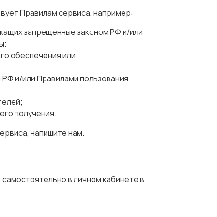
твует Правилам сервиса, например:
жащих запрещенные законом РФ и/или
ы;
го обеспечения или
 РФ и/или Правилами пользования
телей;
его получения.
ервиса, напишите нам.
т самостоятельно в личном кабинете в