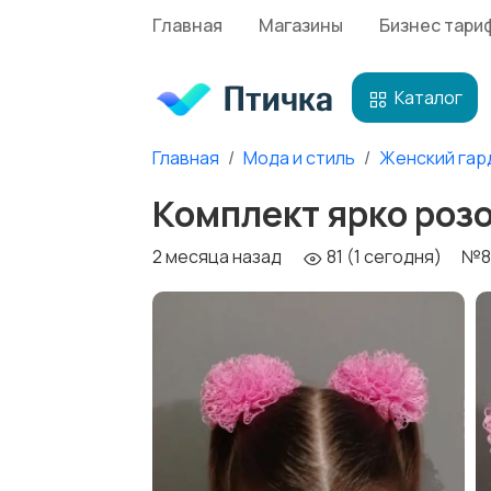
Главная
Магазины
Бизнес тари
Каталог
Главная
Мода и стиль
Женский гар
Комплект ярко роз
2 месяца назад
81 (1 сегодня)
№8