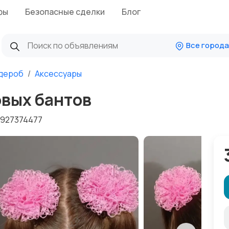
фы
Безопасные сделки
Блог
Все города
дероб
Аксессуары
овых бантов
927374477