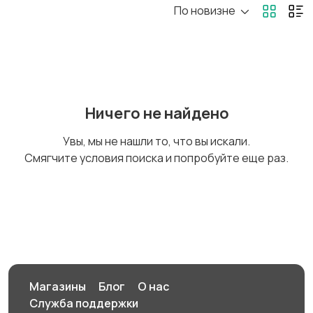
По новизне
Стройматериалы
Электроника
инструменты
Детские товары
Мода и стиль
Ничего не найдено
Увы, мы не нашли то, что вы искали.
Смягчите условия поиска и попробуйте еще раз.
Для дома и дачи
Образ жизни
Животные
Для Бизнеса
Магазины
Блог
О нас
Служба поддержки