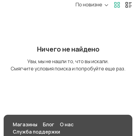
По новизне
Стройматериалы
Электроника
инструменты
Детские товары
Мода и стиль
Ничего не найдено
Увы, мы не нашли то, что вы искали.
Смягчите условия поиска и попробуйте еще раз.
Для дома и дачи
Образ жизни
Животные
Для Бизнеса
Магазины
Блог
О нас
Служба поддержки