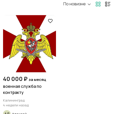
По новизне
Госслужба
Добыча сырья,
энергетика
Домашний персонал
Издательства и СМИ
Информационные
Искусство и
технологии
развлечения
40 000 ₽
за месяц
военная служба по
контракту
Магазины
Маркетинг и реклама
Калининград
4 недели назад