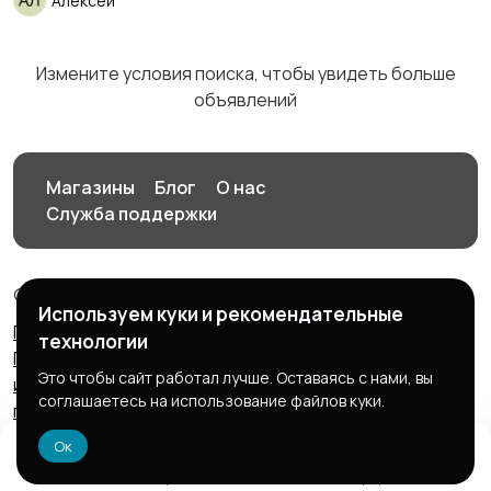
Алексей
Медицина
Начало карьеры
Измените условия поиска, чтобы увидеть больше
объявлений
Образование и наука
Офисный персонал
Магазины
Блог
О нас
Служба поддержки
Перевозки, склад,
Продажи
© 2026 Птичка
закупки
Используем куки и рекомендательные
Пользовательское соглашение
Правила сервиса
технологии
Политика конфиденциальности
Политика
Это чтобы сайт работал лучше. Оставаясь с нами, вы
использования файлов cookie
Запрещенные к
соглашаетесь на использование файлов куки.
публикации товары и услуги
Согласие на обработку
Производство
Рестораны и общепит
персональных данных
Ок
Домой
Избранное
Добавить
Чат
Профиль