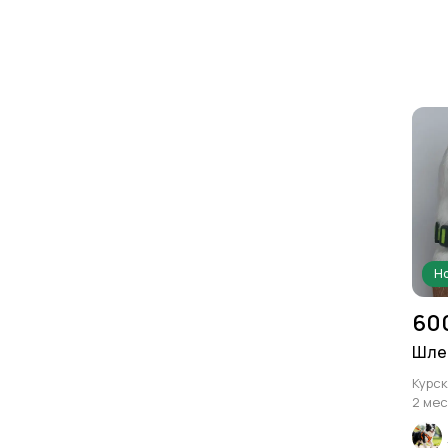
Но
60
Шлей
Курск
2 мес