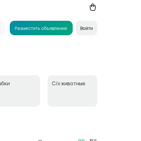
Разместить объявление
Войти
ыбки
С/х животные