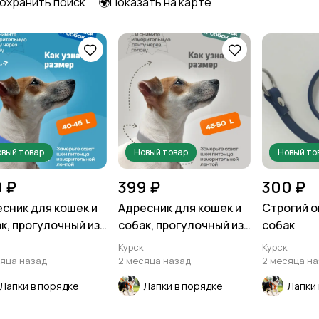
охранить поиск
🌍Показать на карте
вый товар
Новый товар
Новый то
 ₽
399 ₽
300 ₽
сник для кошек и
Адресник для кошек и
Строгий 
к, прогулочный из
собак, прогулочный из
собак
тана
биотана
Курск
Курск
яца назад
2 месяца назад
2 месяца н
Лапки в порядке
Лапки в порядке
Лапки