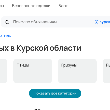
фы
Безопасные сделки
Блог
Курск
вотных
ых в Курской области
Птицы
Грызуны
Р
Аквариумистика
Показать все категории