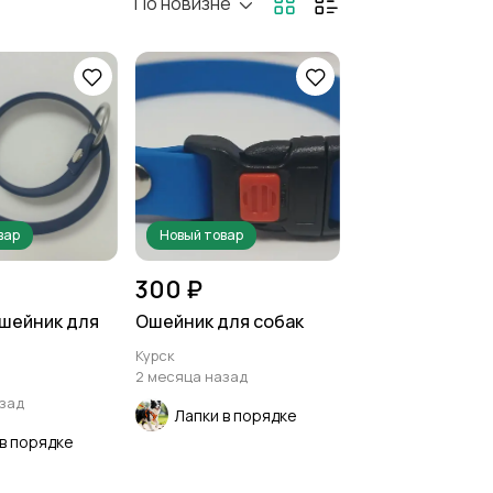
По новизне
вар
Новый товар
300 ₽
ошейник для
Ошейник для собак
Курск
2 месяца назад
азад
Лапки в порядке
 в порядке