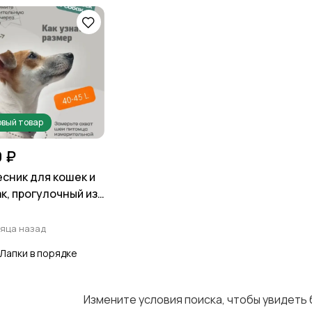
вый товар
 ₽
сник для кошек и
к, прогулочный из
тана
яца назад
Лапки в порядке
Измените условия поиска, чтобы увидеть