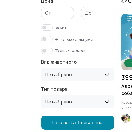
Цена
👉 С
🔥Хит
➗Только с акцией
Только новое
Вид животного
Но
Не выбрано
399
Адре
Тип товара
соба
био
Не выбрано
Курск
2 мес
Показать объявления