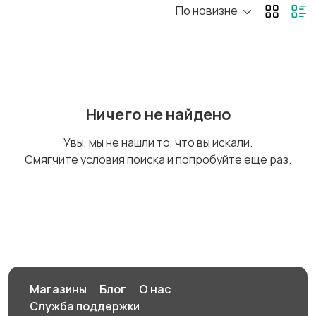
По новизне
Аренда комнаты
Аренда дома
длительно
длительно
Аренда квартиры
Аренда комнаты
Ничего не найдено
посуточно
посуточно
Увы, мы не нашли то, что вы искали.
Смягчите условия поиска и попробуйте еще раз.
Аренда дома
Коммерческая
посуточно
недвижимость
Прочие строения
Продажа квартиры
Магазины
Блог
О нас
Служба поддержки