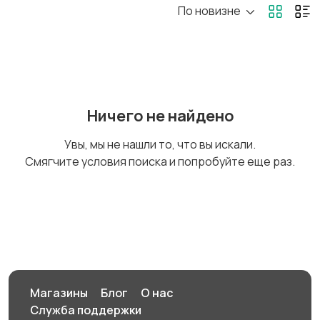
По новизне
Ремонт и
Компьютерные услуги
строительство
Деловые услуги
Уборка
Ничего не найдено
Увы, мы не нашли то, что вы искали.
Смягчите условия поиска и попробуйте еще раз.
Автоуслуги
Ремонт техники
Организация
Фото- и видеосъемка
праздников
Магазины
Блог
О нас
Служба поддержки