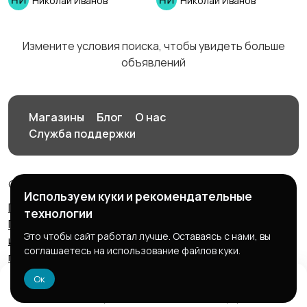
Николай Иванов
Николай Иванов
Изготовление на
Продукты питания
заказ
Измените условия поиска, чтобы увидеть больше
объявлений
Уход за животными
Другое
Магазины
Блог
О нас
Служба поддержки
© 2026 Птичка
Используем куки и рекомендательные
Пользовательское соглашение
Правила сервиса
технологии
Политика конфиденциальности
Политика
Это чтобы сайт работал лучше. Оставаясь с нами, вы
использования файлов cookie
Запрещенные к
соглашаетесь на использование файлов куки.
публикации товары и услуги
Согласие на обработку
персональных данных
Ок
Домой
Избранное
Добавить
Чат
Профиль