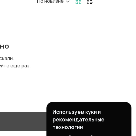
По новизне
ено
искали.
уйте еще раз.
Используем куки и
рекомендательные
технологии