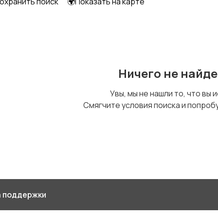
охранить поиск
🌍Показать на карте
Уход за
Другое
животными
Ничего не найд
Увы, мы не нашли то, что вы 
Смягчите условия поиска и попроб
 поддержки