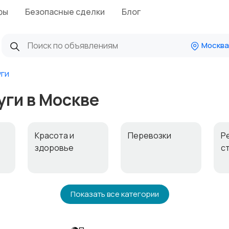
фы
Безопасные сделки
Блог
Москва
ги
ги в Москве
с
Красота и
Перевозки
Р
здоровье
с
Автоуслуги
Ремонт техники
О
Показать все категории
п