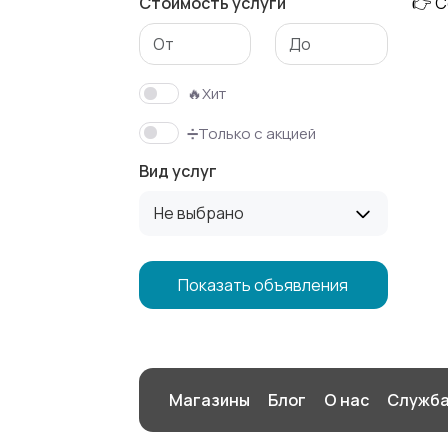
Стоимость услуги
👉 С
Изготовление
Продукты
на заказ
питания
🔥Хит
➗Только с акцией
Вид услуг
Не выбрано
Показать объявления
Магазины
Блог
О нас
Служба