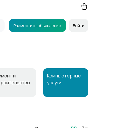
Разместить объявление
Войти
емонт и
Компьютерные
троительство
услуги
рганизация
Фото- и
раздников
видеосъемка