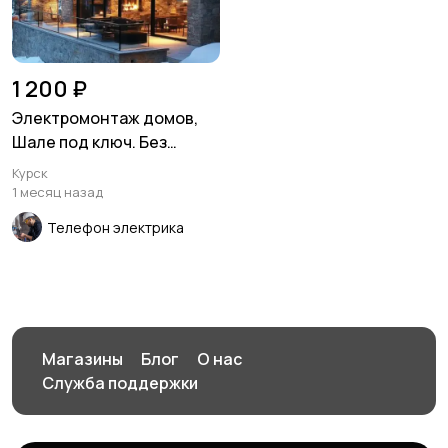
1 200 ₽
Электромонтаж домов,
Шале под ключ. Без
посредников.
Курск
1 месяц назад
Телефон электрика
Магазины
Блог
О нас
Служба поддержки