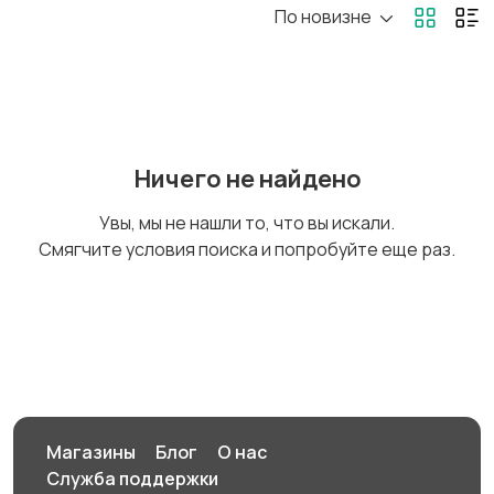
По новизне
Коляски
Кормление и питание
Купание
Обустройство
Ничего не найдено
детской
Увы, мы не нашли то, что вы искали.
Смягчите условия поиска и попробуйте еще раз.
Подгузники и горшки
Радио- и видеоняни
Товары для мам
Товары для учебы
Магазины
Блог
О нас
Служба поддержки