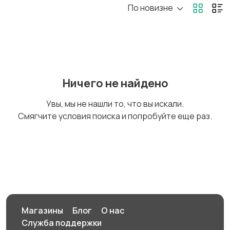
По новизне
Потолки
Ручные инструменты
Сантехника и
Стройматериалы
Ничего не найдено
водоснабжение
Увы, мы не нашли то, что вы искали.
Смягчите условия поиска и попробуйте еще раз.
Электрика
Электроинструменты
Другое
Электроинструменты
в аренду
Магазины
Блог
О нас
Служба поддержки