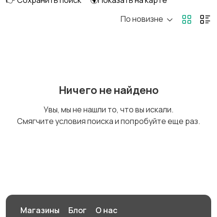
👉 Сохранить поиск
🌍Показать на карте
По новизне
DVD, Blu-ray и
Музыкальные центры
медиаплееры
и магнитолы
MP3-плееры и
Электронные книги
Ничего не найдено
портативное аудио
Увы, мы не нашли то, что вы искали.
Смягчите условия поиска и попробуйте еще раз.
Спутниковое и
Аудиоусилители и
цифровое ТВ
ресиверы
Наушники
Микрофоны
Магазины
Блог
О нас