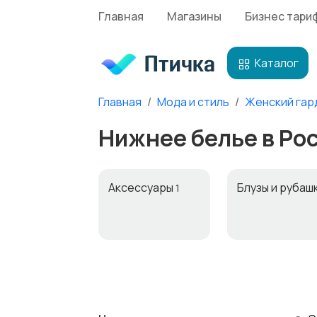
Главная
Магазины
Бизнес тари
Каталог
Главная
Мода и стиль
Женский гар
Нижнее белье в Ро
Аксессуары
Блузы и рубаш
1
Комбинезоны
Купальники