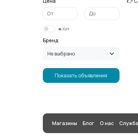
Цена
👉 С
Свитеры и
Спортивная
толстовки
одежда
🔥Хит
Бренд
Не выбрано
Показать объявления
Магазины
Блог
О нас
Служба