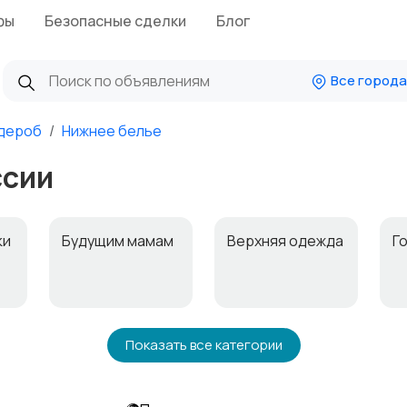
фы
Безопасные сделки
Блог
Все города
дероб
Нижнее белье
ссии
ки
Будущим мамам
Верхняя одежда
Г
Нижнее белье
Обувь
П
Показать все категории
к