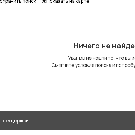
охранить поиск
🌍Показать на карте
Футболки и топы
Штаны и шорты
Д
Ничего не найд
Увы, мы не нашли то, что вы 
Смягчите условия поиска и попроб
 поддержки