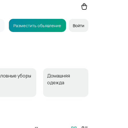
Разместить объявление
Войти
оловные уборы
Домашняя
одежда
иджаки и
Платья и юбки
остюмы