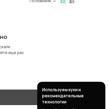
По новизне
ругое
ено
искали.
уйте еще раз.
Используем куки и
рекомендательные
технологии