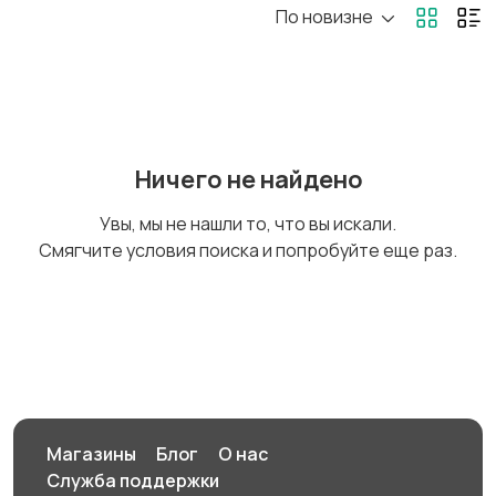
По новизне
Коляски
Кормление и питание
Купание
Обустройство
Ничего не найдено
детской
Увы, мы не нашли то, что вы искали.
Смягчите условия поиска и попробуйте еще раз.
Подгузники и горшки
Радио- и видеоняни
Товары для мам
Товары для учебы
Магазины
Блог
О нас
Служба поддержки