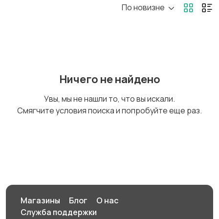
По новизне
Рыбки
С/х животные
Другие животные
Товары для животных
Ничего не найдено
5
Увы, мы не нашли то, что вы искали.
Смягчите условия поиска и попробуйте еще раз.
Аквариумистика
Магазины
Блог
О нас
Служба поддержки