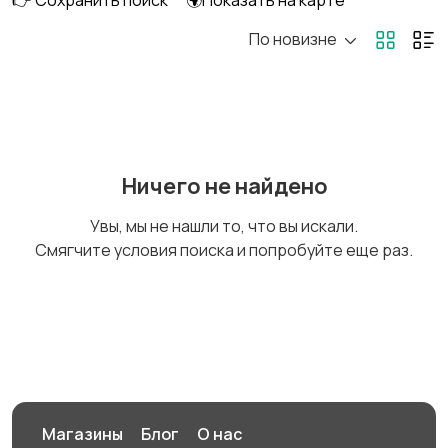
👉 Сохранить поиск
🌍Показать на карте
По новизне
Головные уборы
Домашняя одежда
Комбинезоны
Купальники
Ничего не найдено
Увы, мы не нашли то, что вы искали.
Смягчите условия поиска и попробуйте еще раз.
Нижнее белье
Обувь
Пиджаки и костюмы
Платья и юбки
Магазины
Блог
О нас