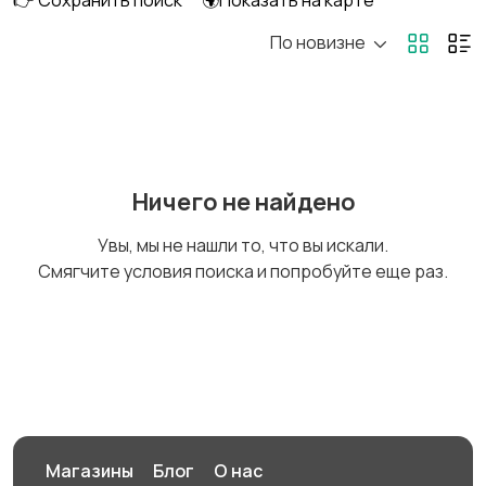
👉 Сохранить поиск
🌍Показать на карте
По новизне
Кулеры и фильтры для
Плиты и духовые
воды
шкафы
Посудомоечные
Приготовление еды
Ничего не найдено
машины
Увы, мы не нашли то, что вы искали.
Смягчите условия поиска и попробуйте еще раз.
Приготовление
Пылесосы и
напитков
пароочистители
Стиральные машины
Утюги и уход за
одеждой
Магазины
Блог
О нас