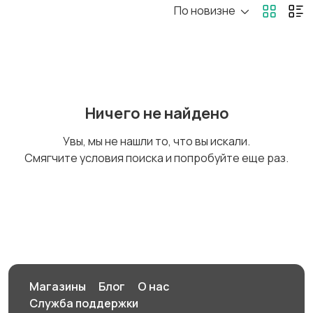
По новизне
Игровые приставки
Игры для приставок и
ПК
Книги и журналы
Коллекционирование
Ничего не найдено
Увы, мы не нашли то, что вы искали.
Смягчите условия поиска и попробуйте еще раз.
Материалы для
Музыка
творчества
Музыкальные
Настольные игры
инструменты
Магазины
Блог
О нас
Служба поддержки