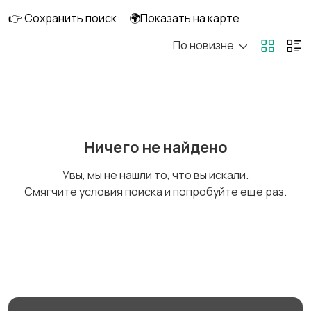
👉 Сохранить поиск
🌍Показать на карте
По новизне
Госслужба
Добыча сырья,
энергетика
Домашний персонал
Издательства и СМИ
Ничего не найдено
Увы, мы не нашли то, что вы искали.
Смягчите условия поиска и попробуйте еще раз.
Информационные
Искусство и
технологии
развлечения
Магазины
Маркетинг и реклама