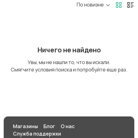
По новизне
Госслужба
Добыча сырья,
энергетика
Домашний персонал
Издательства и СМИ
Ничего не найдено
Увы, мы не нашли то, что вы искали.
Смягчите условия поиска и попробуйте еще раз.
Информационные
Искусство и
технологии
развлечения
Магазины
Маркетинг и реклама
Магазины
Блог
О нас
Служба поддержки