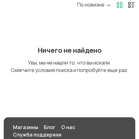
По новизне
Ремонт и
Компьютерные услуги
строительство
3
Деловые услуги
Уборка
2
Ничего не найдено
Увы, мы не нашли то, что вы искали.
Смягчите условия поиска и попробуйте еще раз.
Автоуслуги
Ремонт техники
Организация
Фото- и видеосъемка
праздников
Магазины
Блог
О нас
Служба поддержки