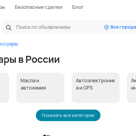
фы
Безопасные сделки
Блог
Все города
ессуары
ары в России
Масла и
Автоэлектроник
А
автохимия
а и GPS
и
Мотоэкипировк
Другое
Показать все категории
а