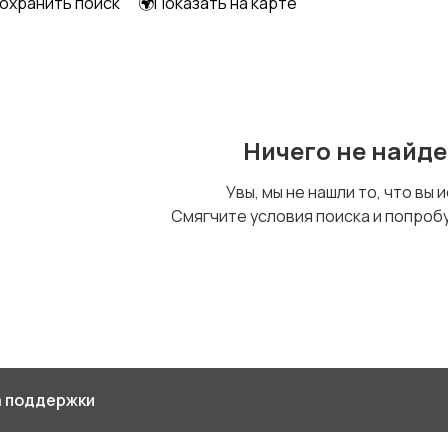
охранить поиск
🌍Показать на карте
Ничего не найд
Увы, мы не нашли то, что вы 
Смягчите условия поиска и попроб
 поддержки