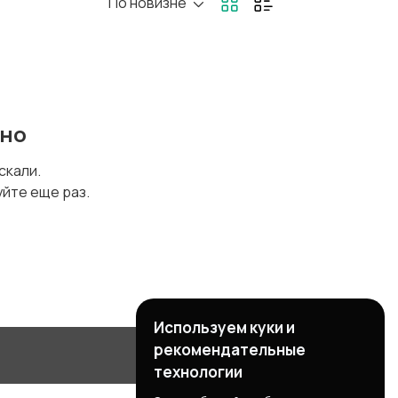
По новизне
ено
искали.
уйте еще раз.
Используем куки и
рекомендательные
технологии