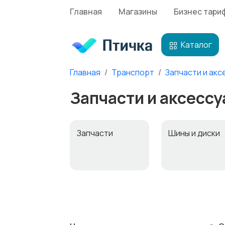
Главная
Магазины
Бизнес тари
Каталог
Главная
Транспорт
Запчасти и акс
Запчасти и аксессу
Запчасти
Шины и диски
Противоугонны
Багажные
е устройства
системы и
прицепы