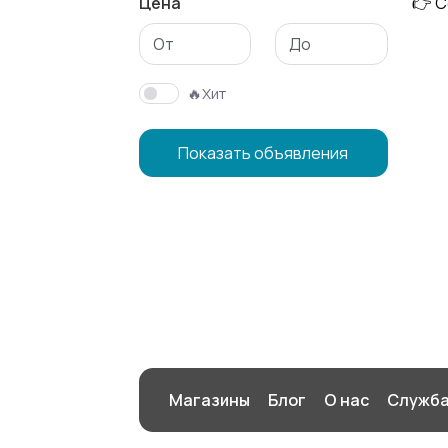
Цена
👉 С
🔥Хит
Показать объявления
Магазины
Блог
О нас
Служба