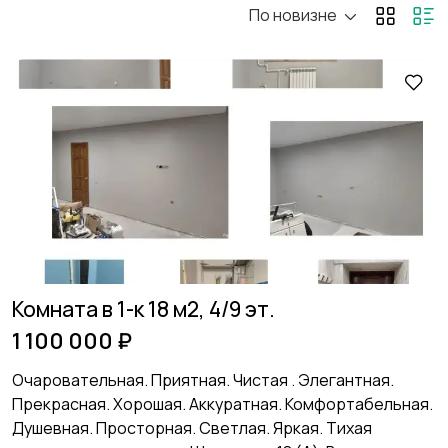
По новизне
Аренда комнаты
Аренда дома
длительно
длительно
Аренда квартиры
Аренда комнаты
посуточно
посуточно
Аренда дома
Коммерческая
посуточно
недвижимость
Комната в 1-к 18 м2, 4/9 эт.
1 100 000 ₽
Прочие строения
Продажа квартиры
Очаровательная. Приятная. Чистая . Элегантная.
Прекрасная. Хорошая. Аккуратная. Комфортабельная.
Душевная. Просторная. Светлая. Яркая. Тихая