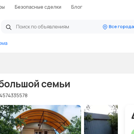
фы
Безопасные сделки
Блог
Все города
ома
большой семьи
4574335578