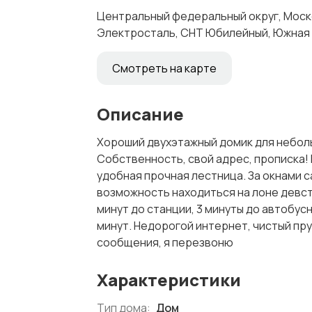
Центральный федеральный округ, Моско
Электросталь, СНТ Юбилейный, Южная 
Смотреть на карте
Описание
Хороший двухэтажный домик для неболь
Собственность, свой адрес, прописка! 
удобная прочная лестница. За окнами с
возможность находиться на лоне девст
минут до станции, 3 минуты до автобус
минут. Недорогой интернет, чистый пруд
сообщения, я перезвоню
Характеристики
Тип дома:
Дом