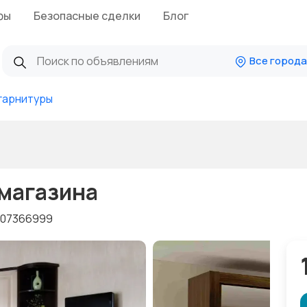
фы
Безопасные сделки
Блог
Все города
гарнитуры
 магазина
07366999