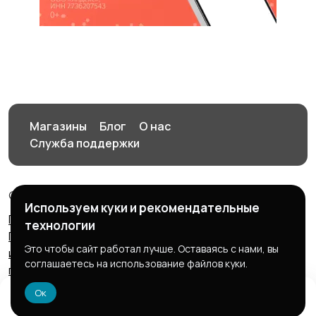
Магазины
Блог
О нас
Служба поддержки
© 2026 Птичка
Используем куки и рекомендательные
Пользовательское соглашение
Правила сервиса
технологии
Политика конфиденциальности
Политика
Это чтобы сайт работал лучше. Оставаясь с нами, вы
использования файлов cookie
Запрещенные к
соглашаетесь на использование файлов куки.
публикации товары и услуги
Согласие на обработку
персональных данных
Ок
Домой
Избранное
Добавить
Чат
Профиль