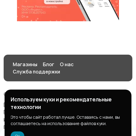
Магазины
Блог
О нас
Служба поддержки
© 2026 Птичка
Используем куки и рекомендательные
Пользовательское соглашение
Правила сервиса
технологии
Политика конфиденциальности
Политика
Это чтобы сайт работал лучше. Оставаясь с нами, вы
использования файлов cookie
Запрещенные к
соглашаетесь на использование файлов куки.
публикации товары и услуги
Согласие на обработку
персональных данных
Ок