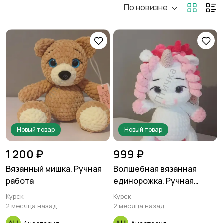
По новизне
Коляски
Кормление и питание
Купание
Обустройство
детской
Подгузники и горшки
Радио- и видеоняни
Новый товар
Новый товар
1 200 ₽
999 ₽
Вязанный мишка. Ручная
Волшебная вязанная
работа
единорожка. Ручная
Товары для мам
Товары для учебы
работа
Курск
Курск
2 месяца назад
2 месяца назад