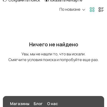
👉 Сохранить поиск
🌍Показать на карте
По новизне
Комбинезоны
Нижнее белье
Обувь
Пиджаки и костюмы
Ничего не найдено
Увы, мы не нашли то, что вы искали.
Смягчите условия поиска и попробуйте еще раз.
Рубашки
Свитеры и толстовки
Спецодежда
Спортивная одежда
Магазины
Блог
О нас