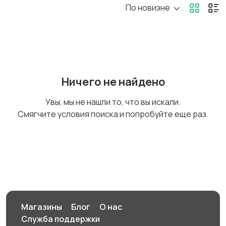
По новизне
Коляски
Кормление и питание
Купание
Обустройство
Ничего не найдено
детской
Увы, мы не нашли то, что вы искали.
Смягчите условия поиска и попробуйте еще раз.
Подгузники и горшки
Радио- и видеоняни
Товары для мам
Товары для учебы
Магазины
Блог
О нас
Служба поддержки