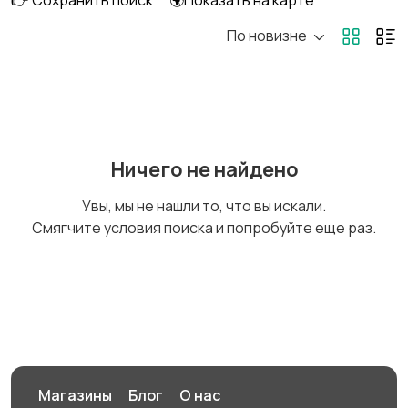
👉 Сохранить поиск
🌍Показать на карте
По новизне
Головные уборы
Домашняя одежда
Комбинезоны
Купальники
Ничего не найдено
Увы, мы не нашли то, что вы искали.
Смягчите условия поиска и попробуйте еще раз.
Нижнее белье
Обувь
Пиджаки и костюмы
Платья и юбки
Магазины
Блог
О нас